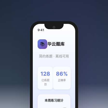
9:41
🔋
📚
华云题库
简约练题 · 离线可用
128
86%
已练题
正确率
目
本周练习统计